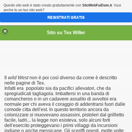
Questo sito web è stato creato gratuitamente con
SitoWebFaiDate.it
. Vuoi
anche tu un tuo sito web?
REGISTRATI GRATIS
Sito su Tex Willer
Il
wild West
non è poi così diverso da come è descritto
iani d'america
nelle pagine di Tex.
Infatti era popolato sia da pacifici allevatori, che da
spregiudicati tagliagola. Imbattersi in una banda di
comancheros o in un cadavere assalito di avvoltoi era
normale per chi aveva il coraggio di addentrarsi fuori dalle
comode citta dell'est. In questo territorio ancora da
colonizzare si muovevano assassini, pistoleri dal grillletto
facile, ladri... la legge non esisteva. solo alcuni forti
dell'esercito proteggevano i primi villaggi da incursioni
indiane o anche messicane. Gli sceriffi onesti, molte volte