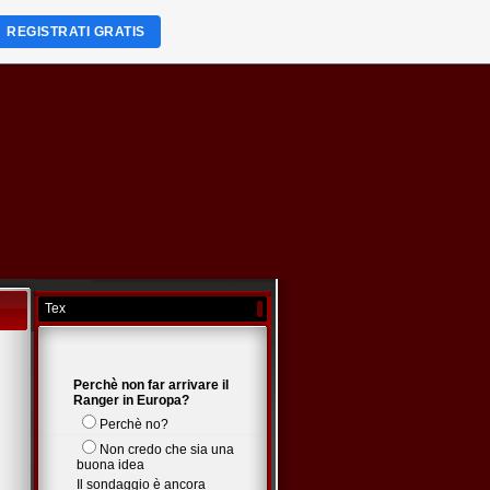
REGISTRATI GRATIS
Tex
Perchè non far arrivare il
Ranger in Europa?
Perchè no?
Non credo che sia una
buona idea
Il sondaggio è ancora