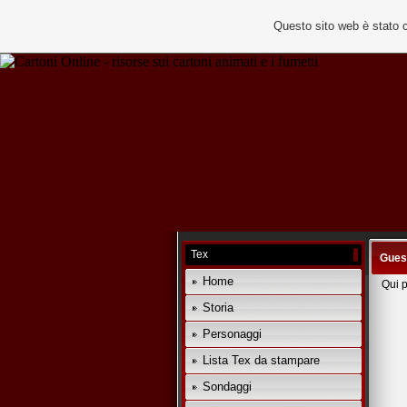
Questo sito web è stato 
Tex
Gues
Home
Qui p
Storia
Personaggi
Lista Tex da stampare
Sondaggi