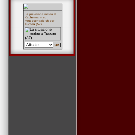
La
previsione meteo di
Kachelmann
su
meteocentrale.ch per
Tucson (AZ)