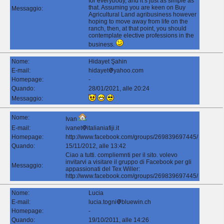
for everybody, and it’s just as simple as
that. Assuming you are keen on Buy
Messaggio:
Agricultural Land agribusiness however
hoping to move away from life on the
ranch, then, at that point, you should
contemplate elective professions in the
business.
Nome:
Hidayet Şahin
E-mail:
hidayet
yahoo.com
Homepage:
-
Quando:
28/01/2021, alle 20:24
Messaggio:
Nome:
Ivan
E-mail:
ivanet
italianiafiji.it
Homepage:
http://www.facebook.com/groups/269839697445/
Quando:
15/11/2012, alle 13:42
Ciao a tutti. compliemnti per il sito. volevo
invitarvi a visitare il gruppo di Facebook per gli
Messaggio:
appassionati del Tex Willer:
http://www.facebook.com/groups/269839697445/
Nome:
Lucia
E-mail:
lucia.togni
bluewin.ch
Homepage:
-
Quando:
19/10/2011, alle 14:26