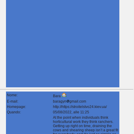
Nome:
Bara
E-mail:
baragyn
gmail.com
Homepage:
http://https://stroitelstvo24.kiev.ua/
Quando:
05/08/2022, alle 11:25
At the point when individuals think
horticultural work they think ranchers.
Getting up right on time, draining the
cows and shearing sheep isn’t a great fit