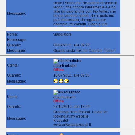
salve ! Sono una "riciclatrice di sedie in
legno", che ricopro interamente e e ho
fatte un paio anche con Tex Willer, che
Messaggio:
ho già venduto subito. Se a qualcuno
può interessare, da regalare per
esempio, mi contatti. Ciaao a tutti
Nome:
viaggiatore
Homepage:
-
Quando:
06/09/2011, alle 09:22
Messaggio:
Quanto costa Tex nel Cannton Ticino?
Utente:
robertinobobo
Offline
Quando:
18/07/2011, alle 02:56
Messaggio:
Utente:
arkadiaspzoo
Offline
Quando:
27/11/2010, alle 13:29
Greetings from Poland. I invite for
looking at my website.
Messaggio:
Krzysztof
www.arkadiaspzoo.pl.tl