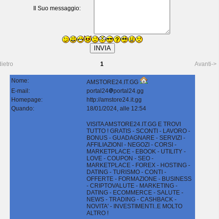
Il Suo messaggio:
dietro
1
Avanti->
Nome:
AMSTORE24.IT.GG
E-mail:
portal24
portal24.gg
Homepage:
http://amstore24.it.gg
Quando:
18/01/2024, alle 12:54
VISITA AMSTORE24.IT.GG E TROVI
TUTTO ! GRATIS - SCONTI - LAVORO -
BONUS - GUADAGNARE - SERVIZI -
AFFILIAZIONI - NEGOZI - CORSI -
MARKETPLACE - EBOOK - UTILITY -
LOVE - COUPON - SEO -
MARKETPLACE - FOREX - HOSTING -
DATING - TURISMO - CONTI -
OFFERTE - FORMAZIONE - BUSINESS
- CRIPTOVALUTE - MARKETING -
DATING - ECOMMERCE - SALUTE -
NEWS - TRADING - CASHBACK -
NOVITA' - INVESTIMENTI..E MOLTO
ALTRO !