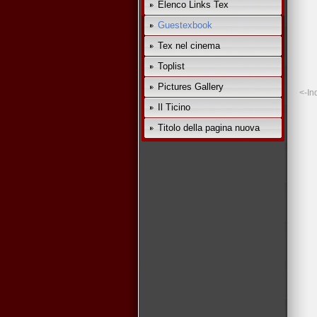
Elenco Links Tex
Guestexbook
Tex nel cinema
Toplist
Pictures Gallery
<-In
Il Ticino
Titolo della pagina nuova