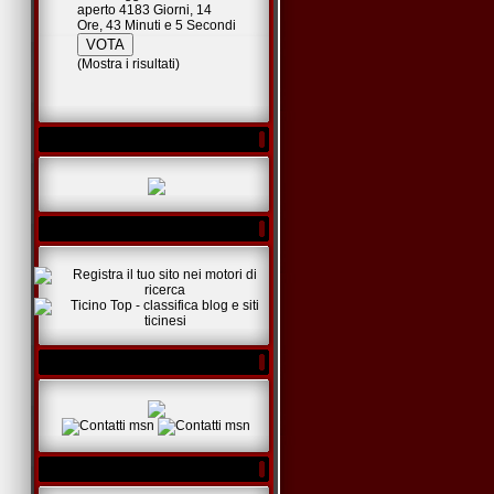
aperto 4183 Giorni, 14
Ore, 43 Minuti e 5 Secondi
(
Mostra i risultati
)